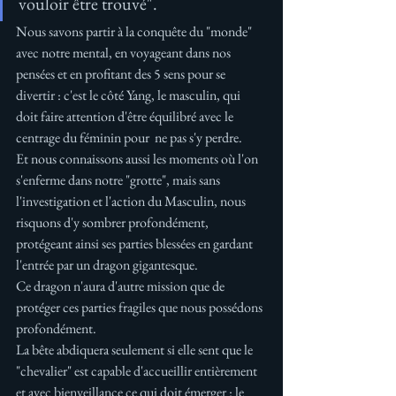
vouloir être trouvé".
Nous savons partir à la conquête du "monde" 
avec notre mental, en voyageant dans nos 
pensées et en profitant des 5 sens pour se 
divertir : c'est le côté Yang, le masculin, qui 
doit faire attention d'être équilibré avec le 
centrage du féminin pour  ne pas s'y perdre. 
Et nous connaissons aussi les moments où l'on 
s'enferme dans notre "grotte", mais sans 
l'investigation et l'action du Masculin, nous 
risquons d'y sombrer profondément, 
protégeant ainsi ses parties blessées en gardant 
l'entrée par un dragon gigantesque. 
Ce dragon n'aura d'autre mission que de 
protéger ces parties fragiles que nous possédons 
profondément. 
La bête abdiquera seulement si elle sent que le 
"chevalier" est capable d'accueillir entièrement 
et avec bienveillance ce qui doit émerger : le 