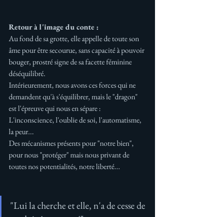
Retour à l'image du conte :
Au fond de sa grotte, elle appelle de toute son 
âme pour être secourue, sans capacité à pouvoir 
bouger, prostré signe de sa facette féminine 
déséquilibré.
Intérieurement, nous avons ces forces qui ne 
demandent qu'à s'équilibrer, mais le "dragon" 
est l'épreuve qui nous en sépare :
L'inconscience, l'oublie de soi, l'automatisme, 
la peur... 
Des mécanismes présents pour "notre bien", 
pour nous "protéger" mais nous privant de 
toutes nos potentialités, notre liberté...
"Lui la cherche et elle, n'a de cesse de 