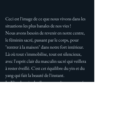
Ceci est l'image de ce que nous vivons dans les 
situations les plus banales de nos vies ! 
Nous avons besoin de revenir en notre centre, 
le féminin sacré, passant par le corps, pour 
"rentrer à la maison" dans notre fort intérieur. 
Là où tout s'immobilise, tout est silencieux, 
avec l'esprit clair du masculin sacré qui veillera 
à rester éveillé. C'est cet équilibre du yin et du 
yang qui fait la beauté de l'instant. 
La Vie a besoin de silence pour être connectée 
mais lorsqu'elle est entendue, le silence devient 
"bruyant" comme une symphonie. 
Symphonie de l'amour, célébrant en son temple 
le mariage du masculin et du féminin sacré. 
C'est ainsi que l'on redevient soi, libre.
Nos séances et ateliers sont là pour justement 