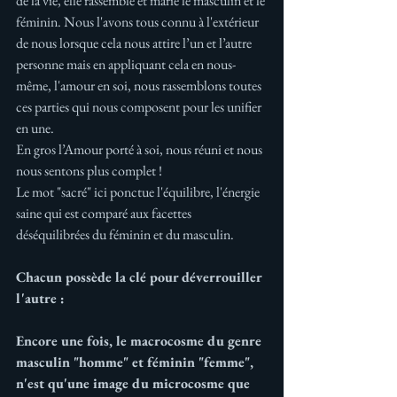
de la vie, elle rassemble et marie le masculin et le 
féminin. Nous l'avons tous connu à l'extérieur 
de nous lorsque cela nous attire l’un et l’autre 
personne mais en appliquant cela en nous-
même, l'amour en soi, nous rassemblons toutes 
ces parties qui nous composent pour les unifier 
en une.
En gros l’Amour porté à soi, nous réuni et nous 
nous sentons plus complet !
Le mot "sacré" ici ponctue l'équilibre, l'énergie 
saine qui est comparé aux facettes 
déséquilibrées du féminin et du masculin.
Chacun possède la clé pour déverrouiller 
l'autre :
Encore une fois, le macrocosme du genre 
masculin "homme" et féminin "femme", 
n'est qu'une image du microcosme que 