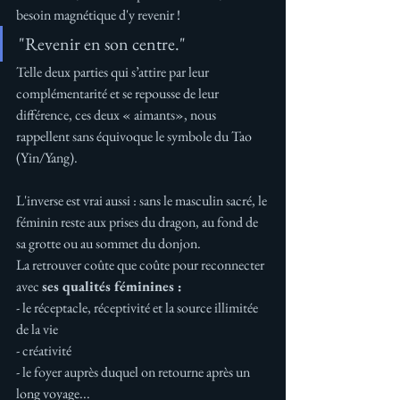
besoin magnétique d'y revenir !
"Revenir en son centre."
Telle deux parties qui s’attire par leur 
complémentarité et se repousse de leur 
différence, ces deux « aimants», nous 
rappellent sans équivoque le symbole du Tao 
(Yin/Yang).
L'inverse est vrai aussi : sans le masculin sacré, le 
féminin reste aux prises du dragon, au fond de 
sa grotte ou au sommet du donjon. 
La retrouver coûte que coûte pour reconnecter 
avec 
ses qualités féminines :
- le réceptacle, réceptivité et la source illimitée 
de la vie
- créativité
- le foyer auprès duquel on retourne après un 
long voyage... 