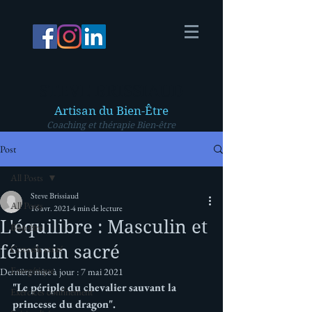
STEVE BRISSIAUD
Artisan du Bien-Être
Coaching et thérapie Bien-être
Post
All Posts
Steve Brissiaud
All Posts
16 avr. 2021
4 min de lecture
L'équilibre : Masculin et
Bien-être
féminin sacré
Conseils santé
Energétique
Dernière mise à jour :
7 mai 2021
"Le périple du chevalier sauvant la 
Exercices confinement
princesse du dragon". 