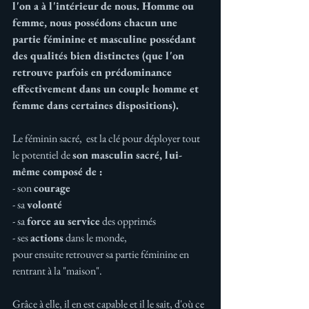
l'on a à l'intérieur de nous. Homme ou 
femme, nous possédons chacun une 
partie féminine et masculine possédant 
des qualités bien distinctes (que l'on 
retrouve parfois en prédominance 
effectivement dans un couple homme et 
femme dans certaines dispositions).
Le féminin sacré,  est la clé pour déployer tout 
le potentiel de 
son masculin sacré, lui-
même composé de :
- son 
courage
- sa 
volonté
- sa 
force au service
 des opprimés 
- ses 
actions
 dans le monde, 
pour ensuite retrouver sa partie féminine en 
rentrant à la "maison". 
Grâce à elle, il en est capable et il le sait, d'où ce 