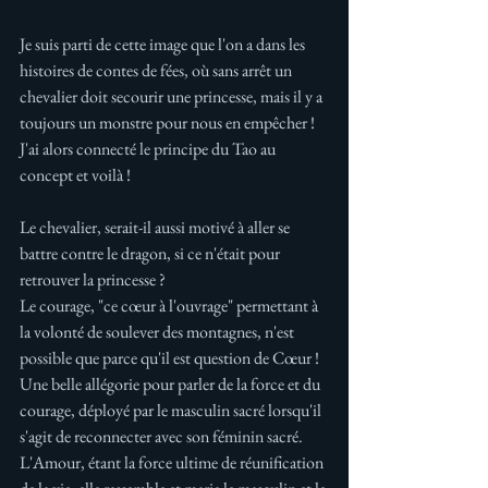
Je suis parti de cette image que l'on a dans les 
histoires de contes de fées, où sans arrêt un 
chevalier doit secourir une princesse, mais il y a 
toujours un monstre pour nous en empêcher !
J'ai alors connecté le principe du Tao au 
concept et voilà !
Le chevalier, serait-il aussi motivé à aller se 
battre contre le dragon, si ce n'était pour 
retrouver la princesse ? 
Le courage, "ce cœur à l'ouvrage" permettant à 
la volonté de soulever des montagnes, n'est 
possible que parce qu'il est question de Cœur ! 
Une belle allégorie pour parler de la force et du 
courage, déployé par le masculin sacré lorsqu'il 
s'agit de reconnecter avec son féminin sacré. 
L'Amour, étant la force ultime de réunification 