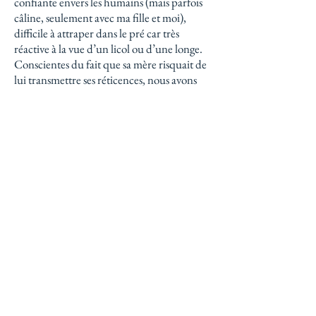
confiante envers les humains (mais parfois
câline, seulement avec ma fille et moi),
difficile à attraper dans le pré car très
réactive à la vue d’un licol ou d’une longe.
Conscientes du fait que sa mère risquait de
lui transmettre ses réticences, nous avons
donc travaillé une approche calme dès la
naissance de F…, avec de bons résultats
jusqu’à ce qu’il atteigne l’âge d’un mois.
Nous ignorons ce qui a pu se passer au pré
où il était hébergé en notre absence, mais de
ce jour il est devenu un véritable sauvageon,
violent, impossible à approcher, perdant
tout sang-froid à la vue d’un humain. Nous
en arrivions à nous demander s’il était
prudent de le garder…
Impressionnée par le succès de la thérapie
de SB sur mon chien T…, j’ai décidé de faire
appel à lui. Nous savions que le travail serait
long et délicat, mais il a accepté ce défi.
Nous avons alors réussi à rentrer en box la