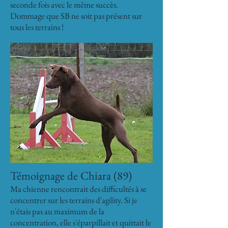
seconde fois avec le même succès.
Dommage que SB ne soit pas présent sur
tous les terrains !
Témoignage de Chiara (89)
Ma chienne rencontrait des difficultés à se
concentrer sur les terrains d'agility. Si je
n'étais pas au maximum de la
concentration, elle s'éparpillait et quittait le