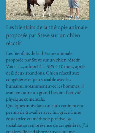
Les bienfaits de la thérapie animale
proposée par Steve sur un chien
réactif
Les bienfaits de la thérapie animale
proposée par Steve sur un chien réactif
Voici T…, adopté à la SPA à 10 mois, après
déjà deux abandons. Chien réactif aux
congénères et peu sociable avec les
humains, notamment avec les hommes, il
avait en outre un grand besoin d’activité
physique et mentale.
Quelques mois dans un club canin m’ont
permis de travailler avec lui, grâce à une
éducatrice en méthode positive, sa
socialisation en présence de congénères. J’ai
eu alors l’idée d’aborder avec lui une