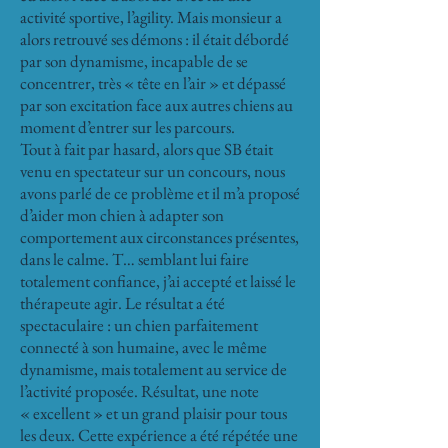
activité sportive, l’agility. Mais monsieur a
alors retrouvé ses démons : il était débordé
par son dynamisme, incapable de se
concentrer, très « tête en l’air » et dépassé
par son excitation face aux autres chiens au
moment d’entrer sur les parcours.
Tout à fait par hasard, alors que SB était
venu en spectateur sur un concours, nous
avons parlé de ce problème et il m’a proposé
d’aider mon chien à adapter son
comportement aux circonstances présentes,
dans le calme. T… semblant lui faire
totalement confiance, j’ai accepté et laissé le
thérapeute agir. Le résultat a été
spectaculaire : un chien parfaitement
connecté à son humaine, avec le même
dynamisme, mais totalement au service de
l’activité proposée. Résultat, une note
« excellent » et un grand plaisir pour tous
les deux. Cette expérience a été répétée une