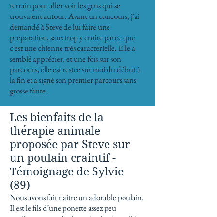
terrain pour aller voir les gens qui se
trouvaient autour. Avant un concours, j'ai
demandé à Steve de lui faire une
préparation, sans trop y croire parce que
c'est une chienne très caractérielle. Elle a
semblé apprécier, et une fois sur son
parcours, elle est restée sur moi du début à
la fin et a signé son premier parcours sans
grosse faute.
Les bienfaits de la
thérapie animale
proposée par Steve sur
un poulain craintif
-
Témoignage de Sylvie
(89)
Nous avons fait naître un adorable poulain.
Il est le fils d’une ponette assez peu